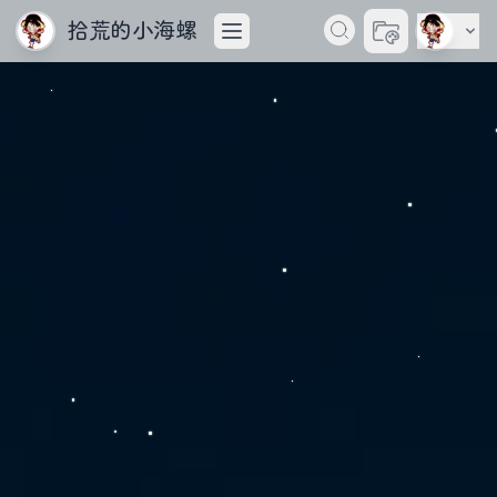
拾荒的小海螺
切换主题