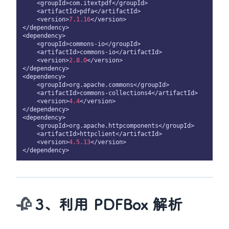
    <groupId>com.itextpdf</groupId>

    <artifactId>pdfa</artifactId>

    <version>
7.1
.16
</version>

</dependency>

<dependency>

    <groupId>commons-io</groupId>

    <artifactId>commons-io</artifactId>

    <version>
2.8
.0
</version>

</dependency>

<dependency>

    <groupId>org.apache.commons</groupId>

    <artifactId>commons-collections4</artifactId>

    <version>
4.4
</version>

</dependency>

<dependency>

    <groupId>org.apache.httpcomponents</groupId>

    <artifactId>httpclient</artifactId>

    <version>
4.5
.13
</version>

3、利用 PDFBox 解析