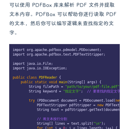
可以使用 PDFBox 库来解析 PDF 文件并提取
文本内容。PDFBox 可以帮助你逐行读取 PDF
的文本，然后你可以编写逻辑来查找指定的文
字。
import org.apache.pdfbox.pdmodel.PDDocument;

import org.apache.pdfbox.text.PDFTextStripper;

import java.io.File;

import java.io.IOException;

public
class
PDFReader
 {

public
static
void
main
(
String[] args
)
 {

        String filePath = 
"path/to/your/pdf-file.pdf"
;

        String keyword = 
"指定文字"
;  
// 要查找的指定文字
try
 (PDDocument document = PDDocument.load(
new
 Fi
            PDFTextStripper pdfStripper = 
new
 PDFTextStrip
            String text = pdfStripper.getText(document);

// 将文本按行分割
            String[] lines = text.split(
"\n"
);

for
 (
int
 i = 
0
; i < lines.length; i++) {
