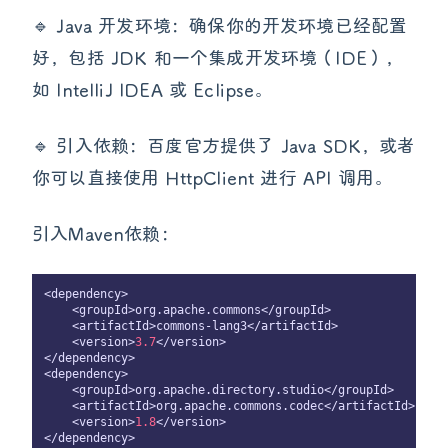
🔹 Java 开发环境：确保你的开发环境已经配置
好，包括 JDK 和一个集成开发环境（IDE），
如 IntelliJ IDEA 或 Eclipse。
🔹 引入依赖：百度官方提供了 Java SDK，或者
你可以直接使用 HttpClient 进行 API 调用。
引入Maven依赖：
<dependency>

    <groupId>org.apache.commons</groupId>

    <artifactId>commons-lang3</artifactId>

    <version>
3.7
</version>

</dependency>

<dependency>

    <groupId>org.apache.directory.studio</groupId>

    <artifactId>org.apache.commons.codec</artifactId>

    <version>
1.8
</version>

</dependency>
