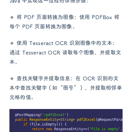
Java 中实现这一过程的详细步骤：
🔹 将 PDF 页面转换为图像：使用 PDFBox 将
每个 PDF 页面转换为图像。
🔹 使用 Tesseract OCR 识别图像中的文本：
通过 Tesseract OCR 读取每个图像，并提取文
本。
🔹 查找关键字并提取信息：在 OCR 识别的文
本中查找关键字（如“图号”），并提取相邻单
元格的值。
 @PostMapping(
"/pdf2Excel"
)

public
ResponseEntity
<
String
> 
pdf2Excel
(
@RequestParam(
"k
if
 (file.isEmpty()) {

return
new
 ResponseEntity<>(
"File is empty"
, Htt