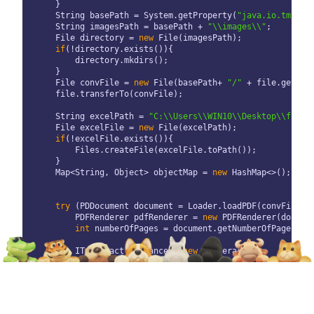
     }

     String basePath = System.getProperty(
"java.io.tmpdir
     String imagesPath = basePath + 
"\\images\\"
;

     File directory = 
new
 File(imagesPath);

if
(!directory.exists()){

         directory.mkdirs();

     }

     File convFile = 
new
 File(basePath+ 
"/"
 + file.getOrig
     file.transferTo(convFile);

     String excelPath = 
"C:\\Users\\WIN10\\Desktop\\fsdow
     File excelFile = 
new
 File(excelPath);

if
(!excelFile.exists()){

         Files.createFile(excelFile.toPath());

     }

     Map<String, Object> objectMap = 
new
 HashMap<>();

try
 (PDDocument document = Loader.loadPDF(convFile)) 
         PDFRenderer pdfRenderer = 
new
 PDFRenderer(documen
int
 numberOfPages = document.getNumberOfPages();

         ITesseract instance = 
new
 Tesseract();

         instance.setDatapath(
"D:\\soft\\Tesseract-OCR\\t
         instance.setLanguage(
"chi_sim"
); 
// 设置识别语言
for
 (
int
 pageIndex = 
0
; pageIndex < numberOfPages
             BufferedImage bufferedImage = pdfRenderer.re