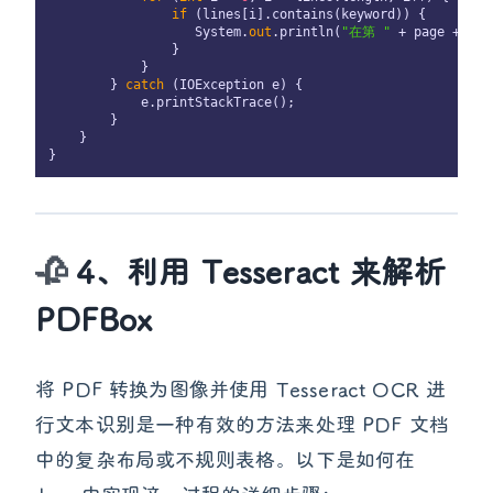
if
 (lines[i].contains(keyword)) {

                   System.
out
.println(
"在第 "
 + page + 
" 
                }

            }

        } 
catch
 (IOException e) {

            e.printStackTrace();

        }

    }

4、利用 Tesseract 来解析
PDFBox
将 PDF 转换为图像并使用 Tesseract OCR 进
行文本识别是一种有效的方法来处理 PDF 文档
中的复杂布局或不规则表格。以下是如何在