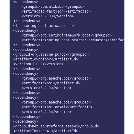
<dependency>

    <groupId>com.alibaba</groupId>

    <artifactId>fastjson</artifactId>

    <version>
1.2
.83
</version>

</dependency>

<!-- spring-boot-actuator -->

<dependency>

    <groupId>org.springframework.boot</groupId>

    <artifactId>spring-boot-starter-actuator</artifactId>

</dependency>

<dependency>

<groupId>org.apache.pdfbox</groupId>

<artifactId>pdfbox</artifactId>

<version>
3.0
.2
</version>

</dependency>

<dependency>

    <groupId>org.apache.poi</groupId>

    <artifactId>poi</artifactId>

    <version>
5.2
.3
</version>

</dependency>

<dependency>

    <groupId>org.apache.poi</groupId>

    <artifactId>poi-ooxml</artifactId>

    <version>
5.2
.3
</version>

</dependency>

<dependency>

<groupId>net.sourceforge.tess4j</groupId>

<artifactId>tess4j</artifactId>
