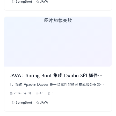
SpringBoot
JAVA
JSONPat
图片加载失败
JAVA：Spring Boot 集成 Dubbo SPI 插件机制
1、简述 Apache Dubbo 是一款高性能的分布式服务框架，
它扩展了 Java SPI 的机制，提供了更灵活的服务发现和加载
2026-04-01
40
0
机制。Dubbo SPI 相较于 Java SPI 具有 更强的扩展性 和 更
高的性能，通过其增强的能力可以实现服务的自定义加载逻
SpringBoot
JAVA
辑、自动注入、AOP 等功能。 样例代码