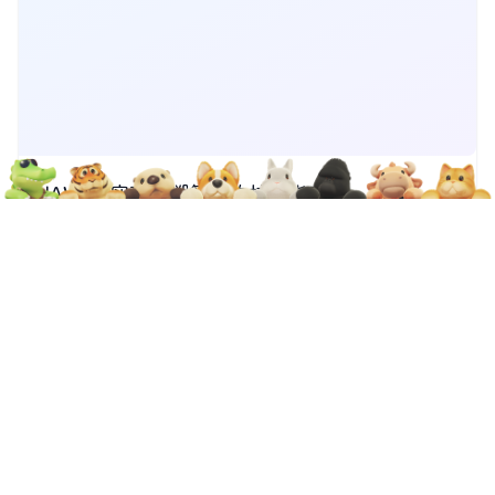
JAVA：实现回溯算法的技术指南
1、简述 回溯算法（Backtracking）是解决 组合、排列、约
束满足问题 的常用方法。它的本质是一种 搜索算法，通过
2026-03-24
43
0
“尝试 → 判断 → 回退” 的过程，寻找问题的所有解或最
优解。 在面试和实际开发中，回溯常用于： ✨ 排列组合问
算法
JAVA
题（如全排列、子集生成） ✨ 约束问题（如 N 皇后、数独
求解
图片加载失败