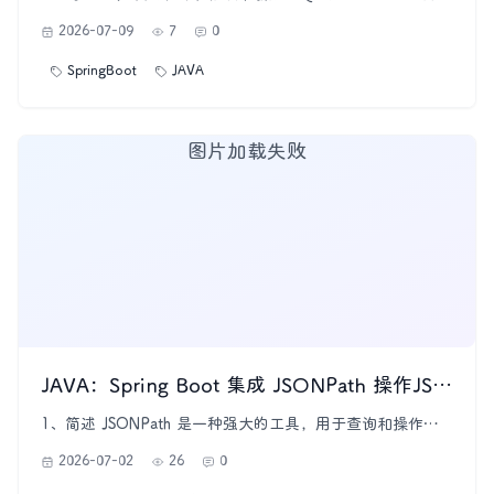
求，例如动态生成 SQL、提取查询中的表名、字段等。
2026-07-09
7
0
JSQLParser 是一个强大的开源 Java 库，用于解析 SQL 并
提供语法树操作功能，它支持大部分 SQL 语法并提供清晰的
SpringBoot
JAVA
API，简化了 SQL 操作的复杂性。 本文将详细介绍如
图片加载失败
JAVA：Spring Boot 集成 JSONPath 操作JSON 数据
1、简述 JSONPath 是一种强大的工具，用于查询和操作
JSON 数据。类似于 SQL 的语法，它为处理复杂的 JSON
2026-07-02
26
0
数据结构提供了简单且高效的解决方案。✨ 代码样例：
https://gitee.com/lhdxhl/springboot-example.git 本文将介绍