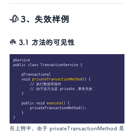
3、失效样例
3.1 方法的可见性
@Service

public class TransactionService {

    @Transactional

    void 
privateTransactionMethod
() {

        // 执行数据库操作

        // 由于该方法是 private，事务失效

    }

    public void 
execute
() {

        privateTransactionMethod();

    }

在上例中，由于 privateTransactionMethod 是