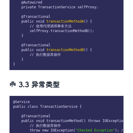
    @Autowired

    private TransactionService selfProxy;

    @Transactional

    public void 
transactionMethodA
() {

        // 使用代理调用事务方法

        selfProxy.transactionMethodB();

    }

    @Transactional

    public void 
transactionMethodB
() {

        // 执行数据库操作

    }

3.3 异常类型
@Service

public class TransactionService {

    @Transactional

    public void transactionMethod() throws IOException {

        // 执行数据库操作

        throw new IOException(
"Checked Exception"
); // 