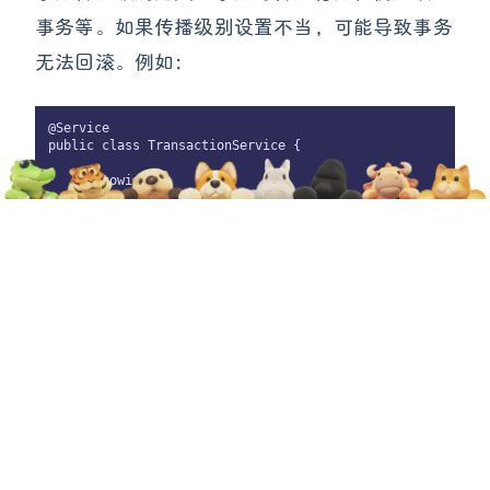
事务等。如果传播级别设置不当，可能导致事务
无法回滚。例如：
@Service

public class TransactionService {

    @Autowired

    private TransactionalServiceB transactionalServiceB;

    @Transactional

    public void 
transactionMethodA
() {

        // 执行数据库操作

        transactionalServiceB.transactionMethodB();

    }

}

@Service

public class TransactionalServiceB {

    @Transactional(propagation = Propagation.REQUIRES_NEW)
    public void 
transactionMethodB
() {

        // 执行数据库操作

    }

}
