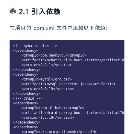
2.1 引入依赖
在项目的 pom.xml 文件中添加以下依赖：
<!-- mybatis-plus -->

<dependency>

    <groupId>com.baomidou</groupId>

    <artifactId>mybatis-plus-boot-starter</artifactId>

    <version>3.3.1</version>

</dependency>

<dependency>

    <groupId>mysql</groupId>

    <artifactId>mysql-connector-java</artifactId>

    <version>8.0.19</version>

</dependency>

<!-- druid -->

<dependency>

    <groupId>com.alibaba</groupId>

    <artifactId>druid-spring-boot-starter</artifactId>

    <version>1.2.16</version>

</dependency>

<dependency>

    <groupId>org.projectlombok</groupId>
