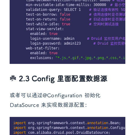
      time-between-eviction-runs-millis: 60000 
# 检测空闲
      min-evictable-idle-time-millis: 300000  
# 最小空闲时
      validation-query: SELECT 1    
# 验证连接有效性 SQL
      test-on-borrow: 
false
# 借用连接时是否测试
      test-on-return: 
false
# 归还连接时是否测试
      test-while-idle: 
true
# 空闲时测试连接
      stat-view-servlet:

        enabled: 
true
        login-username: admin      
# Druid 监控页用户名
        login-password: admin123      
# Druid 监控页密码
      web-stat-filter:

        enabled: 
true
        exclusions: 
"*.js,*.gif,*.jpg,*.png,*.css,*.ico,/
2.3 Config 里面配置数据源
或者可以通过@Configuration 初始化
DataSource 来实现数据源配置：
import
 org.springframework.context.
annotation
import
 org.springframework.context.
annotation
import
 com.alibaba.druid.pool.DruidDataSource;
