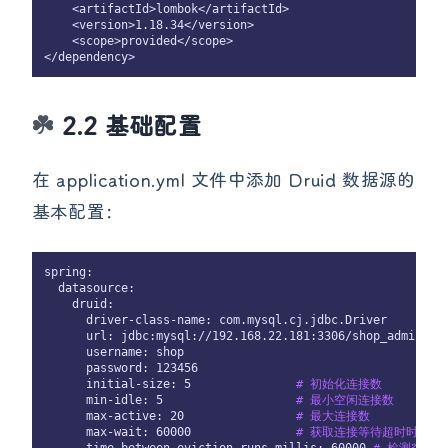
    <artifactId>lombok</artifactId>

    <version>1.18.34</version>

    <scope>provided</scope>

2.2 基础配置
在 application.yml 文件中添加 Druid 数据源的
基本配置：
spring:

  datasource:

    druid:

      driver-class-name: com.mysql.cj.jdbc.Driver

      url: jdbc:mysql://192.168.22.181:3306/shop_admin?us
      username: shop

      password: 123456

      initial-size: 5               
# 初始化连接数
      min-idle: 5                   
# 最小空闲连接数
      max-active: 20                
# 最大连接数
      max-wait: 60000               
# 获取连接等待超时时间