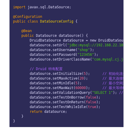
import
 javax.sql.DataSource;

@Configuration
public
class
DataSourceConfig
 {

@Bean
public
 DataSource dataSource() {

        DruidDataSource dataSource = new DruidDataSource()
        dataSource.setUrl(
"jdbc:mysql://192.168.22.181:33
        dataSource.setUsername(
"shop"
);

        dataSource.setPassword(
"123456"
);

        dataSource.setDriverClassName(
"com.mysql.cj.jdbc.
// Druid 特有配置
        dataSource.setInitialSize(
5
);      
// 初始化连接数
        dataSource.setMaxActive(
20
);       
// 最大连接数
        dataSource.setMinIdle(
5
);          
// 最小空闲连接
        dataSource.setMaxWait(
60000
);      
// 最大等待时间
        dataSource.setValidationQuery(
"SELECT 1"
); 
// 验证
        dataSource.setTestOnBorrow(
false
);

        dataSource.setTestOnReturn(
false
);

        dataSource.setTestWhileIdle(
true
);

return
 dataSource;

    }
