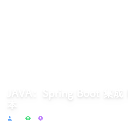
JAVA：Spring Boot 集成
本
admin
74
2026-03-17