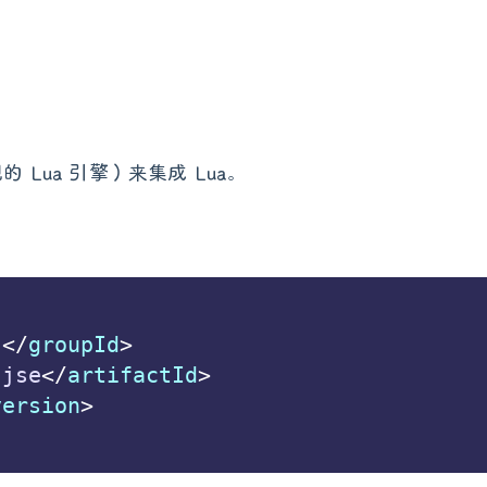
现的 Lua 引擎）来集成 Lua。
j
</
groupId
>
-jse
</
artifactId
>
version
>