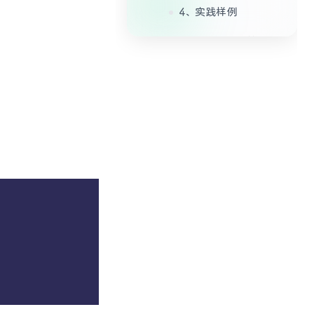
4、实践样例
4.1 加载并执行简单
的 Lua 脚本
4.2 动态计算复杂表
达式
5、应用场景
6、总结