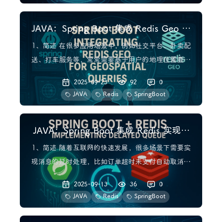
指在某个时间范围内（如一周内）获得最多点赞的评
JAVA：Spring Boot 集成 Redis Geo 实
论。为了
现地理位置查询
1、简述 在很多应用场景中，例如社交平台、外卖配
送、打车服务等，常常需要基于用户的地理位置查询
附近的用户或服务点。为了提高查询效率，可以借助
2025-09-23
92
0
Redis 的 Geo 功能实现快速的地理位置查询。本文
JAVA
Redis
SpringBoot
将介绍如何使用 Redis 的 Geo 功能，并结合 Java
来实现查询附近的人。 样例代码：htt
JAVA：Spring Boot 集成 Redis 实现延
时队列
1、简述 随着互联网的快速发展，很多场景下需要实
现消息的延时处理，比如订单超时未支付自动取消、
消息重试机制等。为了解决这类问题，我们可以借助
2025-09-13
36
0
Redis这个高性能的内存数据库来实现延时队列，本
JAVA
Redis
SpringBoot
文将介绍如何利用Redis实现延时队列以及实现过程
中需要注意的一些技术细节。 2、实现思路 在Redis