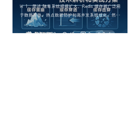
析和实战方案
🚨 1、简述 随着系统规模扩大，Redis 缓存被广泛用
于数据预热、热点数据防护和高并发系统优化。然而
在高并发环境中，缓存雪崩、穿透、击穿等问题若处
理不当，可能导致系统雪崩式崩溃。 本文从原理、原
2025-07-30
49
0
Redis
因出发，结合实际项目经验，讲解如何应对这三大常
见问题，并给出对应实践方案。 💣 2、缓存雪崩
JAVA：为什么选择Redis而不是
（Cac
Memcached
💬 1、简述 随着高并发、低延迟的业务需求不断增
长，缓存系统成为后端架构中的核心组件。在众多缓
存方案中，Redis 与 Memcached 是最常见的两个选
2025-07-28
40
0
择。但如今，绝大多数项目都更倾向于使用 Redis，
面试
Redis
而不是 Memcached。 本文将从底层原理、数据结
构、持久化等方面对比两者，并给出集成
JAVA：Redis 常见面试题的技术指南
1. Redis 是什么？它的主要用途是什么？ 答案: Redis