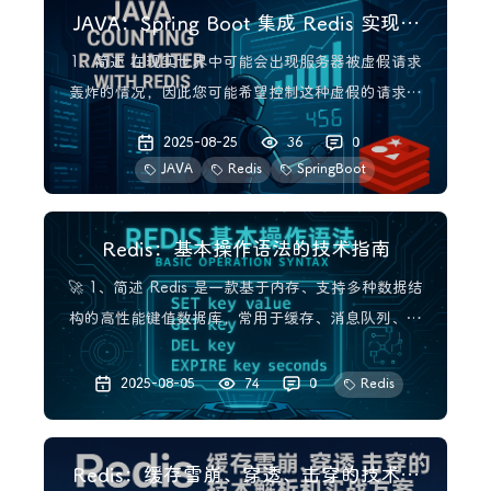
JAVA：Spring Boot 集成 Redis 实现计
中，可
数器限流
1、简述 在现实世界中可能会出现服务器被虚假请求
轰炸的情况，因此您可能希望控制这种虚假的请求。
一些实际使用情形可能如下所示： 🔹 API配额管理-
2025-08-25
36
0
作为提供者，您可能希望根据用户的付款情况限制向
JAVA
Redis
SpringBoot
服务器发出API请求的速率。这可以在客户端或服务
端实现。 🔹 安全性-防止DDOS攻击。 🔹 成本控
Redis：基本操作语法的技术指南
🚀 1、简述 Redis 是一款基于内存、支持多种数据结
构的高性能键值数据库，常用于缓存、消息队列、排
行榜、会话存储等场景。本文将系统梳理 Redis 的常
用命令，配合实践样例帮助你快速掌握。 📦 2、连接
2025-08-05
74
0
Redis
Redis 默认连接命令： redis-cli 连接指定主机和端
口： redis-cl
Redis：缓存雪崩、穿透、击穿的技术解