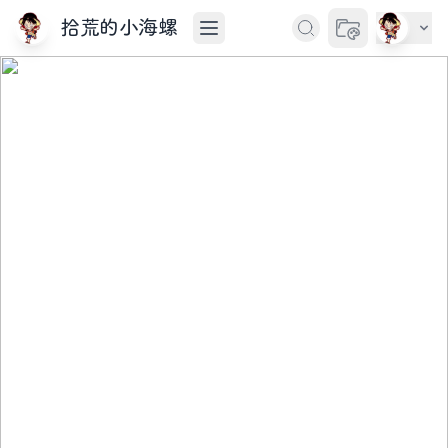
拾荒的小海螺
切换主题