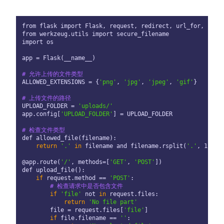
from flask import Flask, request, redirect, url_for, rende
from werkzeug.utils import secure_filename

import os

app = Flask(__name__)

# 允许上传的文件类型
ALLOWED_EXTENSIONS = {
'png'
, 
'jpg'
, 
'jpeg'
, 
'gif'
}

# 上传文件的路径
UPLOAD_FOLDER = 
'uploads/'
app.config[
'UPLOAD_FOLDER'
] = UPLOAD_FOLDER

# 检查文件类型
def allowed_file(filename):

return
'.'
in
 filename and filename.rsplit(
'.'
, 1)[1]
@app.route(
'/'
, methods=[
'GET'
, 
'POST'
])

def upload_file():

if
 request.method == 
'POST'
:

# 检查请求中是否包含文件
if
'file'
 not 
in
 request.files:

return
'No file part'
        file = request.files[
'file'
]

if
 file.filename == 
''
:
