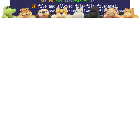
return
'No selected file'
if
 file and allowed_file(file.filename):

            filename = secure_filename(file.filename)

            file.save(os.path.join(app.config[
'UPLOAD_FOL
return
 redirect(url_for(
'upload_file'
, filenam
return
 render_template(
'upload.html'
)

if
 __name__ == 
'__main__'
:

3.2 创建上传页面 upload.html
在 templates 文件夹下创建一个简单的 HTML
表单页面，用于上传图片：
<!doctype html>

<html lang=
"en"
>

<
head
>

    <meta charset=
"UTF-8"
>

    <meta name=
"viewport"
 content=
"width=device-width, in
    <title>Upload File</title>

</head>
