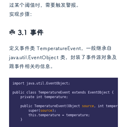
过某个阈值时，需要触发警报。
实现步骤：
3.1 事件
定义事件类 TemperatureEvent，一般继承自
java.util.EventObject 类，封装了事件源对象及
跟事件相关的信息。
import java.util.EventObject;

public class TemperatureEvent extends EventObject {

    private int temperature;

    public TemperatureEvent(Object 
source
, int temperature
        super(
source
);

        this.temperature = temperature;

    }
