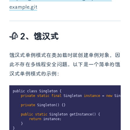
example.git
2、饿汉式
饿汉式单例模式在类加载时就创建单例对象，因
此不存在多线程安全问题。以下是一个简单的饿
汉式单例模式的示例：
public class Singleton {

 private
 static
 final
 Singleton
 instance 
=
 new 
Singleto
 private
 Singleton() {}

 public
 static
 Singleton getInstance() {

 return 
instance;

    }
