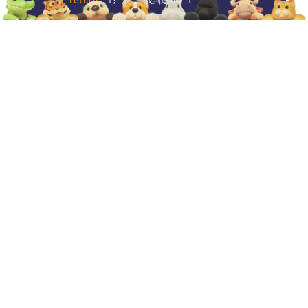
return
 -1; // 未找到返回 -1

    }

    public static void main(String[] args) {

        int[] arr = {2, 3, 4, 10, 40};

        int x = 10;

        int result = binarySearch(arr, x);

if
 (result == -1)

            System.out.println(
"元素未找到"
);

else
            System.out.println(
"元素在索引 "
 + result);

    }

4、 图算法
4.1 深度优先搜索（Depth-First
Search, DFS）