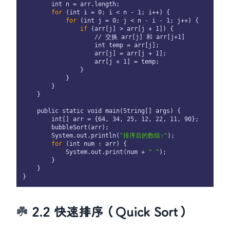
        int n = arr.length;

for
 (int i = 0; i < n - 1; i++) {

for
 (int j = 0; j < n - i - 1; j++) {

if
 (arr[j] > arr[j + 1]) {

                    // 交换 arr[j] 和 arr[j+1]

                    int temp = arr[j];

                    arr[j] = arr[j + 1];

                    arr[j + 1] = temp;

                }

            }

        }

    }

    public static void main(String[] args) {

        int[] arr = {64, 34, 25, 12, 22, 11, 90};

        bubbleSort(arr);

        System.out.println(
"排序后的数组:"
);

for
 (int num : arr) {

            System.out.print(num + 
" "
);

        }

    }

2.2 快速排序（Quick Sort）