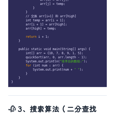
                arr[j] = temp;

            }

        }

        // 交换 arr[i+1] 和 arr[high]

        int temp = arr[i + 1];

        arr[i + 1] = arr[high];

        arr[high] = temp;

return
 i + 1;

    }

    public static void main(String[] args) {

        int[] arr = {10, 7, 8, 9, 1, 5};

        quickSort(arr, 0, arr.length - 1);

        System.out.println(
"排序后的数组:"
);

for
 (int num : arr) {

            System.out.print(num + 
" "
);

        }

    }

3、搜索算法（二分查找