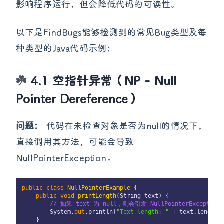
影响程序运行，但会降低代码的可读性。
以下是FindBugs能够检测到的常见Bug类型及每
种类型的Java代码示例：
4.1 空指针异常（NP - Null
Pointer Dereference）
问题：
代码在未检查对象是否为null的情况下，
直接调用其方法，可能会导致
NullPointerException。
public
class
NullPointerExample
 {

public
void
printLength
(
String text
)
 {

// 如果 text 为 null，则会引发 NullPointerException
        System.
out
.println(
"Text length: "
 + text.length()
    }
