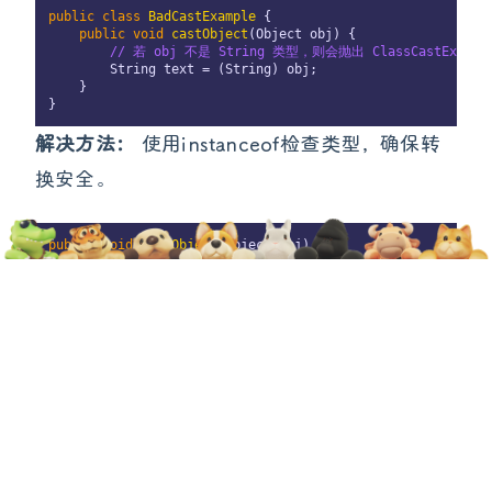
public
class
BadCastExample
 {

public
void
castObject
(
Object obj
)
 {

// 若 obj 不是 String 类型，则会抛出 ClassCastExcept
        String text = (String) obj;

    }

解决方法：
使用instanceof检查类型，确保转
换安全。
public
void
castObject
(
Object obj
)
 {

if
 (obj instanceof String) {

        String text = (String) obj;

        System.
out
.println(
"Text: "
 + text);

    }

4.4 错误的equals方法实现（EQ
- Equals and Hash Code）