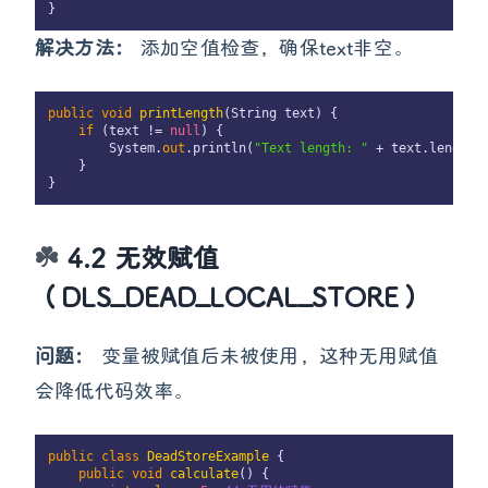
解决方法：
添加空值检查，确保text非空。
public
void
printLength
(
String text
)
 {

if
 (text != 
null
) {

        System.
out
.println(
"Text length: "
 + text.length()
    }

4.2 无效赋值
（DLS_DEAD_LOCAL_STORE）
问题：
变量被赋值后未被使用，这种无用赋值
会降低代码效率。
public
class
DeadStoreExample
 {

public
void
calculate
()
 {
