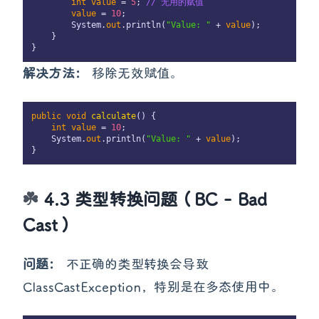
int
value
 = 
5
; 
// 无用的赋值
value
 = 
10
;

        System.
out
.println(
"Value: "
 + 
value
);

    }

解决方法：
移除无效赋值。
public
void
calculate
()
 {

int
value
 = 
10
;

    System.
out
.println(
"Value: "
 + 
value
);

4.3 类型转换问题（BC - Bad
Cast）
问题：
不正确的类型转换会导致
ClassCastException，特别是在多态使用中。