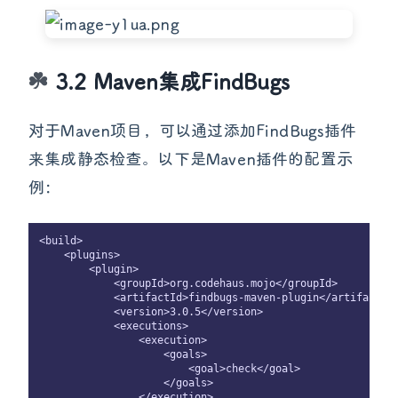
3.2 Maven集成FindBugs
对于Maven项目，可以通过添加FindBugs插件
来集成静态检查。以下是Maven插件的配置示
例：
<build>

    <plugins>

        <plugin>

            <groupId>org.codehaus.mojo</groupId>

            <artifactId>findbugs-maven-plugin</artifactId>
            <version>3.0.5</version>

            <executions>

                <execution>

                    <goals>

                        <goal>check</goal>

                    </goals>

                </execution>
