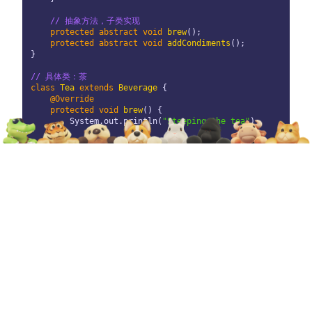
// 抽象方法，子类实现
protected
abstract
void
brew
()
;

protected
abstract
void
addCondiments
()
;

}

// 具体类：茶
class
Tea
extends
Beverage
 {

@Override
protected
void
brew
()
 {

        System.out.println(
"Steeping the tea"
);

    }

@Override
protected
void
addCondiments
()
 {

        System.out.println(
"Adding lemon"
);

    }

}

// 具体类：咖啡
class
Coffee
extends
Beverage
 {

@Override
protected
void
brew
()
 {

        System.out.println(
"Dripping coffee through filte
    }

@Override
protected
void
addCondiments
()
 {
