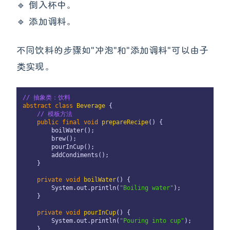
🔹 倒入杯中。
🔹 添加调料。
不同饮料的步骤如"冲泡"和"添加调料"可以由子
类实现。
// 抽象类：饮料
abstract
class
Beverage
 {

// 模板方法
public
final
void
prepareRecipe
()
 {

        boilWater();

        brew();

        pourInCup();

        addCondiments();

    }

private
void
boilWater
()
 {

        System.out.println(
"Boiling water"
);

    }

private
void
pourInCup
()
 {

        System.out.println(
"Pouring into cup"
);

    }
