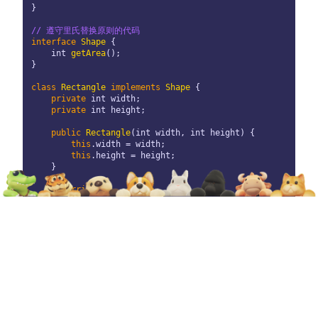
}

// 遵守里氏替换原则的代码
interface
Shape
 {

int
getArea
()
;

}

class
Rectangle
implements
Shape
 {

private
int
 width;

private
int
 height;

public
Rectangle
(
int
 width, 
int
 height)
 {

this
.width = width;

this
.height = height;

    }

@Override
public
int
getArea
()
 {

return
 width * height;

    }

}

class
Square
implements
Shape
 {

private
int
 side;

public
Square
(
int
 side)
 {

this
.side = side;

    }
