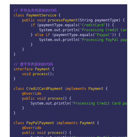
// 不符合开闭原则的代码
class
PaymentService
 {

public
void
processPayment
(String paymentType)
 {

if
 (paymentType.equals(
"CreditCard"
)) {

            System.out.println(
"Processing Credit Card pa
        } 
else
if
 (paymentType.equals(
"Paypal"
)) {

            System.out.println(
"Processing PayPal payment
        }

    }

}

// 遵守开闭原则的代码
interface
Payment
 {

void
process
()
;

}

class
CreditCardPayment
implements
Payment
 {

@Override
public
void
process
()
 {

        System.out.println(
"Processing Credit Card paymen
    }

}

class
PayPalPayment
implements
Payment
 {

@Override
public
void
process
()
 {
