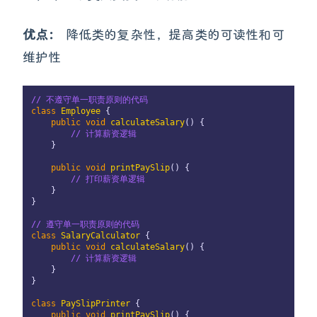
优点：
降低类的复杂性，提高类的可读性和可
维护性
// 不遵守单一职责原则的代码
class
Employee
 {

public
void
calculateSalary
()
 {

// 计算薪资逻辑
    }

public
void
printPaySlip
()
 {

// 打印薪资单逻辑
    }

}

// 遵守单一职责原则的代码
class
SalaryCalculator
 {

public
void
calculateSalary
()
 {

// 计算薪资逻辑
    }

}

class
PaySlipPrinter
 {

public
void
printPaySlip
()
 {
