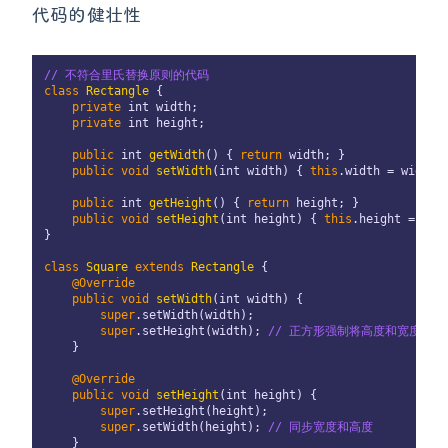
代码的健壮性
// 不符合里氏替换原则的代码
class
Rectangle
 {

private
int
 width;

private
int
 height;

public
int
getWidth
()
 { 
return
 width; }

public
void
setWidth
(
int
 width)
 { 
this
.width = width; 
public
int
getHeight
()
 { 
return
 height; }

public
void
setHeight
(
int
 height)
 { 
this
.height = heig
}

class
Square
extends
Rectangle
 {

@Override
public
void
setWidth
(
int
 width)
 {

super
.setWidth(width);

super
.setHeight(width); 
// 正方形强制将高度和宽度同步
    }

@Override
public
void
setHeight
(
int
 height)
 {

super
.setHeight(height);

super
.setWidth(height); 
// 同步宽度和高度
    }
