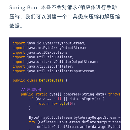
Spring Boot 本身不会对请求/响应体进行手动
压缩，我们可以创建一个工具类来压缩和解压缩
数据。
import
import
import
import
import
import
import
 java.util.zip.InflaterInputStream;

public
class
DeflateUtils
 {

// 压缩数据
public
static
byte
[] compress(String data) 
throws
 IOEx
if
 (data == 
null
 || data.isEmpty()) {

return
new
byte
[
0
];

        }

ByteArrayOutputStream
byteArrayOutputStream
=
new
try
 (
DeflaterOutputStream
deflaterOutputStream
=
            deflaterOutputStream.write(data.getBytes());
