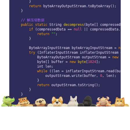
        }

return
 byteArrayOutputStream.toByteArray();

    }

// 解压缩数据
public
static
 String 
decompress
(
byte
[] compressedData
if
 (compressedData == 
null
 || compressedData.leng
return
""
;

        }

ByteArrayInputStream
byteArrayInputStream
=
new
B
try
 (
InflaterInputStream
inflaterInputStream
=
ne
ByteArrayOutputStream
outputStream
=
new
Byte
byte
[] buffer = 
new
byte
[
1024
];

int
 len;

while
 ((len = inflaterInputStream.read(buffer
                outputStream.write(buffer, 
0
, len);

            }

return
 outputStream.toString();

        }

    }
