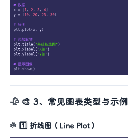
# 数据
x = [
1
, 
2
, 
3
, 
4
]

y = [
10
, 
20
, 
25
, 
30
]

# 绘图
plt.plot(x, y)

# 添加标签
plt.title(
"基础折线图"
)

plt.xlabel(
"X轴"
)

plt.ylabel(
"Y轴"
)

# 显示图像
🎨 3、常见图表类型与示例
1️⃣ 折线图（Line Plot）