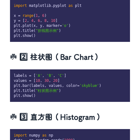
import
 matplotlib.pyplot 
as
 plt

x = 
range
(
1
, 
6
)

y = [
2
, 
4
, 
6
, 
8
, 
10
]

plt.plot(x, y, marker=
'o'
)

plt.title(
"折线图示例"
)

2️⃣ 柱状图（Bar Chart）
labels = [
'A'
, 
'B'
, 
'C'
]

values = [
10
, 
30
, 
20
]

plt.bar(labels, values, color=
'skyblue'
)

plt.title(
"柱状图示例"
)

3️⃣ 直方图（Histogram）
import
 numpy 
as
 np
