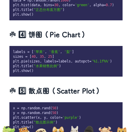
data = np.random.randn(
1000
)

plt.hist(data, bins=
30
, color=
'green'
, alpha=
0.7
)

plt.title(
"正态分布直方图"
)

4️⃣ 饼图（Pie Chart）
labels = [
'苹果'
, 
'香蕉'
, 
'梨'
]

sizes = [
40
, 
35
, 
25
]

plt.pie(sizes, labels=labels, autopct=
'%1.1f%%'
)

plt.title(
"水果销售比例"
)

5️⃣ 散点图（Scatter Plot）
x = np.random.rand(
50
)

y = np.random.rand(
50
)

plt.scatter(x, y, color=
'purple'
)

plt.title(
"散点图示例"
)
