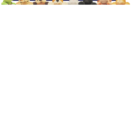
6️⃣ 箱线图（Box Plot）
data = [np.random.normal(
0
, std, 
100
) 
for
 std 
in
range
(
1
,
plt.boxplot(data)

plt.title(
"箱线图示例"
)

7️⃣ 热力图（Heatmap）
import
 seaborn 
as
 sns

data = np.random.rand(
5
, 
5
)

sns.heatmap(data, annot=
True
, cmap=
'YlGnBu'
)

plt.title(
"热力图示例"
)

📐 常用图形参数