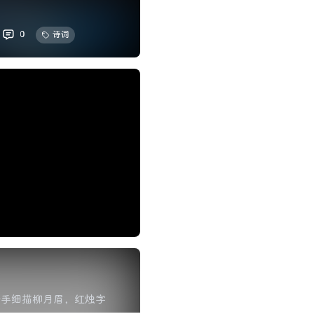
情?
0
诗词
纤手细描柳月眉，红烛字