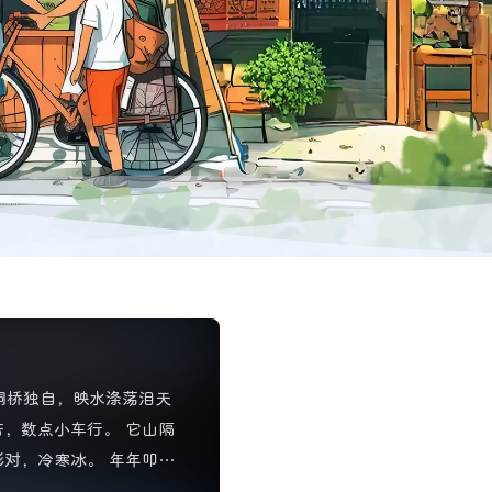
桐桥独自，映水涤荡泪天
苦，数点小车行。 它山隔
影对，冷寒冰。 年年叩
捣念，早雁天边弄影，瘦