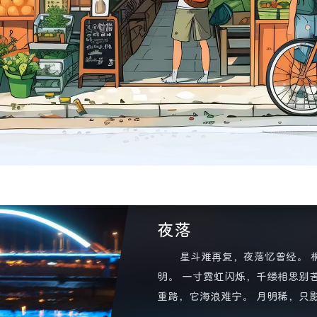
夜落
星斗难再复，夜落忆曾经。 
明。 一寸霓虹闪烁，千缕相思别
重路，它海浪难宁。 月明稀，只
岁，春涨愁绪爱无鸣。 向晚和衣