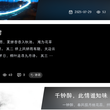
尽对残灯。 环佩空成梦，堪破一杯
2025-07-29
53
时
思，夏蝉杳杳入秋池。 难为花草
。 其二 桥上风娇雨有期，天边云
竿日，桐叶追寻九月诗。 其三 背
怒有三更。
40
0
诗词
千钟醉，此情谁知味
一钟醉，春风揽月桃花蕊，