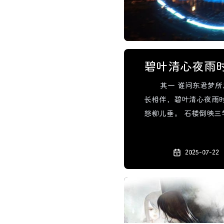
碧叶清心夜雨
其一 谁问东君梦所
长相伴，碧叶清心夜雨时
怒柳儿垂。 石楼倒映三
对重楼添妙笔，云罗欲
2025-07-22