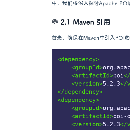
中，我们将深入探讨Apache P
2.1 Maven 引用
首先，确保在Maven中引入POI
<dependency>
<groupId>
org.apa
<artifactId>
poi
<
<version>
5.2.3
</
</dependency>
<dependency>
<groupId>
org.apa
<artifactId>
poi-
<version>
5.2.3
</