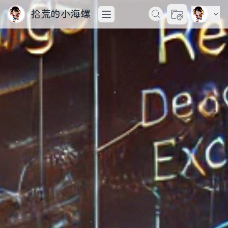
拾荒的小海螺
切换主题