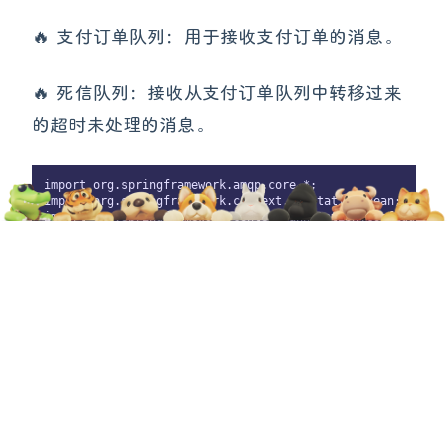
🔥 支付订单队列：用于接收支付订单的消息。
🔥 死信队列：接收从支付订单队列中转移过来
的超时未处理的消息。
import org.springframework.amqp.core.*;

import org.springframework.context.annotation.Bean;

import org.springframework.context.annotation.Configuratio
public
class
RabbitMQConfig
 {

// 正常交换机
    @Bean

public
 DirectExchange 
orderExchange
()
 {

return
new
 DirectExchange(
"order-exchange"
);

    }

// 死信交换机
    @Bean

public
 DirectExchange 
deadLetterExchange
()
 {

return
new
 DirectExchange(
"dead-letter-exchange"
);