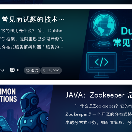
bo 常见面试题的技术指
o？它的作用是什么？ 答： Dubbo
 RPC 框架，是阿里巴巴公司开源的
的分布式服务框架和面向服务的架
作用是帮助分布式应用程序进行服务治
现、负载均衡、容错等。 2.
59
0
面试
Dubbo
JAVA：Zookeepe
术指南
1. 什么是Zookeeper？它
Zookeeper是一个开源的分布
本的分布式服务，如配置管理、分
等。其主要作用是帮助分布式应用