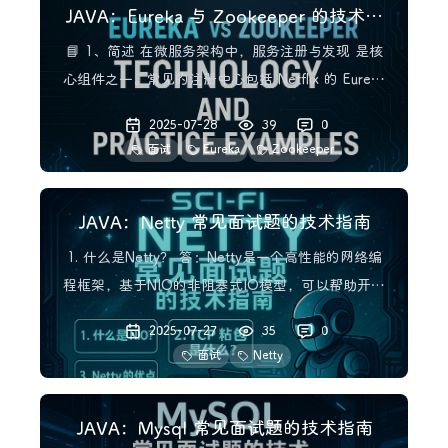
JAVA：Eureka 与 Zookeeper 的技术对
比及实践样例
📘 1、简述 在微服务架构中，服务注册与发现 是核
心组件之一。常见的注册中心包括 Netflix 的 Eureka
和 Apache 的 Zookeeper。它们虽然都能完成服务注
2025-07-28
39
0
册与发现，但其设计理念和实现机制大不相同，适用
面试
Eureka
Zookeeper
于不同的业务场景。 🧠 2、基本概念 2.1 什么是
Eureka？
JAVA：Netty 常见面试题的技术指南
1. 什么是Netty？ 答：Netty是一个高性能的网络编
程框架，基于NIO的非阻塞式IO模型，可以帮助开发
者快速开发高性能、高可靠性的网络应用程序。 2.
2025-07-27
35
0
Netty的核心组件有哪些？ 答：Netty的核心组件包
面试
Netty
括：Channel、EventLoop、ChannelFuture、
ChannelH
JAVA：Mysql 常见面试题的技术指南