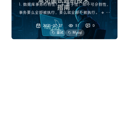
1. 数据库事务的特性？ 🔹 原子性：即不可分割性，
事务要么全部被执行，要么就全部不被执行。 🔹 一
致性或可串性。事务的执行使得数据库从一种正确状
2025-07-27
51
0
态转换成另一种正确状态 🔹 隔离性。在事务正确提
面试
Mysql
交之前，不允许把该事务对数据的任何改变提供给任
何其他事务， 🔹 持久性。事务正确提交后，其结果
JAVA：Redis 常见面试题的技术指南
将永
1. Redis 是什么？它的主要用途是什么？ 答案: Redis
是一个开源的内存数据结构存储系统，可以用作数据
库、缓存和消息代理。它支持多种数据结构，例如字
2025-07-26
41
0
符串、列表、哈希表、集合和有序集合。Redis 的主
面试
Redis
要用途包括缓存、会话存储、排行榜、计数器和发布/
订阅模式等。 2. Redis 的优点是
JAVA：MongoDB 常见面试题的技术指
南
1. 什么是MongoDB？ MongoDB是一种非关系型数