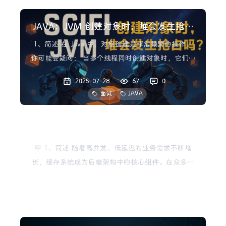
JAVA：JVM 创建对象时，堆会发生抢占
吗？
1、简述 在 Java 中，对象创建是非常频繁的操作。
你可能会疑问： 当多个线程同时创建对象时，它们是
否会在 JVM 堆中“抢占”内存？ 本文将从 JVM 的
2025-07-28
67
0
内存模型、对象分配机制出发，揭开“堆抢占”的本
面试
JAVA
质，探讨多线程下的并发内存分配策略，并通过实践
样例进行验证。 2、对象创建的内存来源：Java
JAVA：为什么选择Redis而不是
Memcached
💬 1、简述 随着高并发、低延迟的业务需求不断增
长，缓存系统成为后端架构中的核心组件。在众多缓
存方案中，Redis 与 Memcached 是最常见的两个选
2025-07-28
42
0
择。但如今，绝大多数项目都更倾向于使用 Redis，
面试
Redis
而不是 Memcached。 本文将从底层原理、数据结
构、持久化等方面对比两者，并给出集成