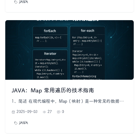
JAVA
是在源数据集合上进行各种操作的视图。Stream API可以使
代
JAVA：Map 常用遍历的技术指南
1、简述 在现代编程中，Map（映射）是一种常见的数据结
构，用于存储键-值对。在许多编程语言中，Map提供了灵活
2025-09-03
27
0
的数据组织方式，但为了充分发挥其功能，我们需要了解多
种遍历方式。本文将深入探讨Map的不同遍历技术，以便开
JAVA
发者能够根据实际需求选择最合适的遍历方式。 2、
entrySet 最基本的Map