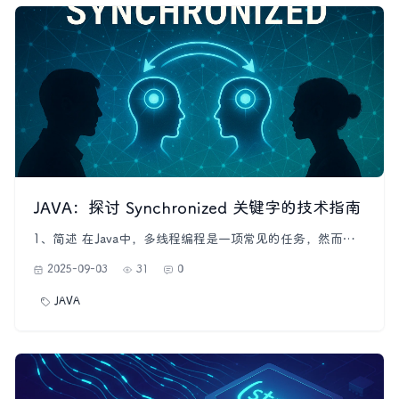
JAVA：探讨 Synchronized 关键字的技术指南
1、简述 在Java中，多线程编程是一项常见的任务，然而，
它也伴随着一系列潜在的问题，比如竞态条件（Race
2025-09-03
31
0
Condition）和数据不一致性。为了解决这些问题，Java提供
了一种同步机制，即synchronized关键字。本文将深入探讨
JAVA
Java中synchronized技术，介绍它的基本概念、用