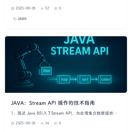
开发者提供更强大、高效的编程体验。在JDK 17中，我们迎
2025-09-05
52
0
来了一系列引人注目的新特性，这些特性不仅使得Java更现
代化，同时也进一步提升了开发效率和代码质量。本文将介
JAVA
绍JDK 17中一些令人振奋的新特性，让我们一同探索这个令
人激动的Java世
JAVA：Stream API 操作的技术指南
1、简述 Java 8引入了Stream API，为处理集合数据提供了
一种更为强大和灵活的方式。Stream是一种抽象的数据结
2025-09-05
34
0
构，它允许你以一种声明性的方式处理数据集合。与传统的
集合操作不同，Stream并不是一个存储数据的数据结构，而