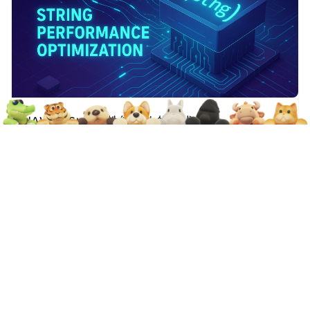
JAVA：String 性能优化的技术指南
1、简述 在现代软件开发中，字符串（String）是一个不可或
缺的数据类型，几乎每个应用程序都在某种程度上使用字符
2025-09-03
34
0
串。然而，由于字符串操作的频繁性质，它们可能成为程序
性能的瓶颈之一。在本文中，我们将深入探讨一些String性能
JAVA
优化的技术，以确保你的程序在处理字符串时更加高效。
String 对象是如