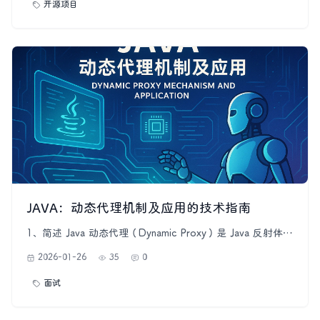
开源项目
Vite、Element Plus 等），后
JAVA：动态代理机制及应用的技术指南
1、简述 Java 动态代理（Dynamic Proxy）是 Java 反射体系
的重要能力之一，它能够在运行时动态生成代理类，从而无
2026-01-26
35
0
需在编译期就定义代理逻辑。动态代理广泛应用于
AOP（Aspect-Oriented Programming）、RPC 框架、
面试
ORM 框架、监控埋点、权限控制等领域。