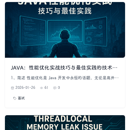
JAVA：性能优化实战技巧与最佳实践的技术指南
1、简述 性能优化是 Java 开发中永恒的话题，无论是高并发
系统、响应式服务、还是数据密集型处理程序，都离不开系
2026-01-26
61
0
统性、可验证的性能调优方法。本文从 JVM、代码层、集合
框架、多线程、IO、数据库及工具链等多维度总结 Java 性
面试
能优化实战技巧，并给出完整可运行的实践示例。 性能优化
黄金原则，在做任