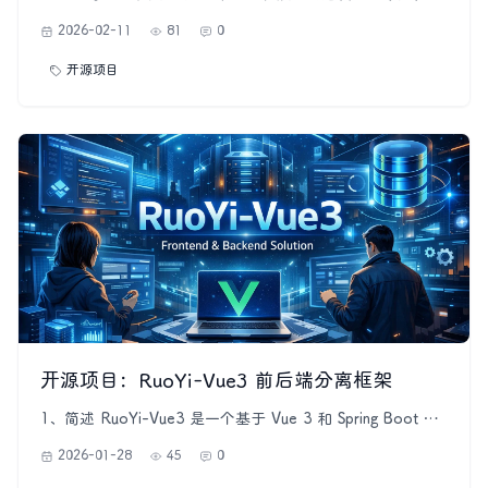
多开发者和学习者都希望深入理解这些模型的内部原理，而
2026-02-11
81
0
不仅仅是调用现成的 API。Happy-LLM 就是这样一个非常
适合「从零到一」学习 LLM 的开源项目，由中国的 AI 社区
开源项目
Datawhale 发布，目标是帮助学习者系统性地掌握大语言
开源项目：RuoYi-Vue3 前后端分离框架
1、简述 RuoYi-Vue3 是一个基于 Vue 3 和 Spring Boot 的
前后端分离框架，继承了 RuoYi 项目的优秀基因，结合了现
2026-01-28
45
0
代前端技术与成熟的后端框架，为企业级开发提供了一套完
整的解决方案。它在前端采用 Vue 3 及其生态系统（如