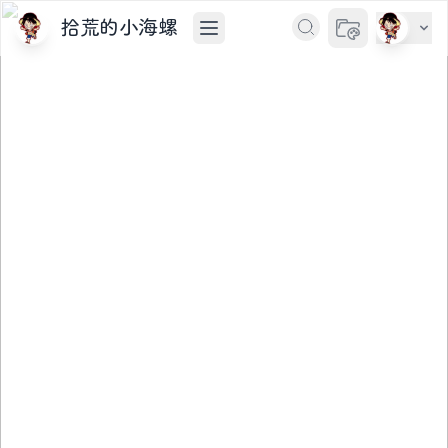
拾荒的小海螺
切换主题