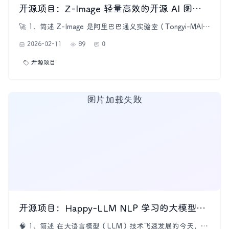
开源项目：Z-Image 轻量高效的开源 AI 图像生成模型
🚀 1、简述 Z-Image 是阿里巴巴通义实验室（Tongyi-MAI）
最新开源的 AI 图像生成基础模型，主打 “高质量、低显
2026-02-11
89
0
存、开源可商用”。该模型具有仅 60 亿参数 却能生成媲美
许多大参数闭源模型的照片级图像，同时支持中英双语文本
开源项目
渲染，是当下最受关注的图像生成开源项目之一。 📌 2、什
图片加载失败
开源项目：Happy-LLM NLP 学习的大模型语言框架
🧠 1、简述 在大语言模型（LLM）技术飞速发展的今天，很