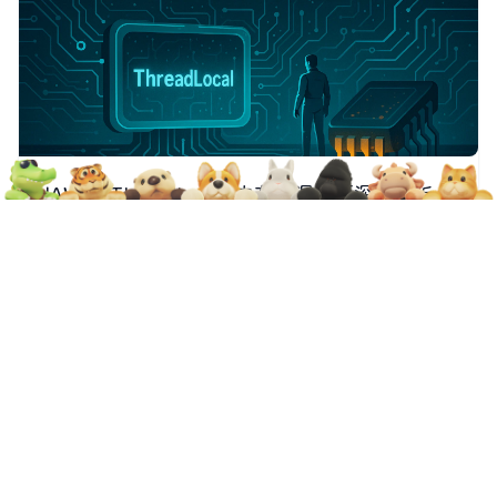
JAVA：ThreadLocal 内存泄漏问题深入解析
1、简述 ThreadLocal 是 Java 中非常常用的工具类，常用于
保存线程私有的数据，例如数据库连接、用户上下文、格式
2026-01-26
42
0
化器等。 但 ThreadLocal 若使用不当，会引发 隐性内存泄
漏（Memory Leak），尤其在线程池环境中，更容易成为难
面试
以排查的生产事故源头。 本文将深入讲解 Th