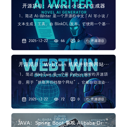
开源项目：AI-Writer 小说 AI 生成器
1、简述 AI-Writer 是一个开源的中文「AI 写小说 /
文本生成」工具，由 BlinkDL 发布。它使用一个基于
RNN／语言模型 (具体为 RWKV‑LM) 的预训练模型
— 类似 GPT-2，但结构有所不同 — 专注于生成中
2025-12-22
66
0
开源项目
文网文 (如玄幻、言情、网络小说) 。 与传统手写小
说不同，A
开源项目：WebTwin 抓紧并镜像网站的
工具
1、简述 WebTwin 是一个用 Python 编写的开源项
目，用于“抓取并归档整个网站”。它能自动渲染页
面、提取 HTML、CSS、JavaScript、图片、字体等资
源，从而生成一个网站的“本地副本/镜像”。该工具
2025-12-22
72
0
开源项目
适用于：学习网页结构与设计、分析网站资源、离线
浏览、备份、用于训练 AI／机器学
JAVA：Spring Boot 集成 Alibaba Druid