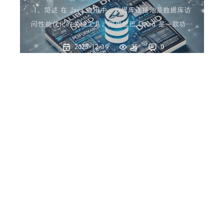
数据库连接池
1、简述 在 Java 应用中，数据库连接池是数据库访
问性能优化的关键工具。阿里巴巴 Druid 是一款功能
强大、性能卓越的数据库连接池，它不仅支持高效的
2025-12-19
35
0
连接管理，还集成了 SQL 监控、日志输出和多种扩
SpringBoot
JAVA
展功能。 本文将从 Druid 的基本概念出发，结合具
体样例，带你全面掌握 Druid 的配置与
JAVA：Spring Boot3 集成 RabbitMQ
死信队列实现支付超时场景
1、简述 在支付系统中，订单支付的超时自动撤销是
一个非常常见的业务场景。通常用户未在规定时间内
完成支付，系统会自动取消订单，释放相应的资源。
2025-12-16
48
0
本文将通过利用 RabbitMQ 的 死信队列（Dead
SpringBoot
JAVA
Letter Queue, DLQ）来实现支付超时自动撤销功
能，并详细讲解如何在 Java 中进行实现
JAVA：Spring Boot 集成 JSch 实现
SSH 远程操作
1、简述 在日常开发中，许多应用需要通过 SSH 协议