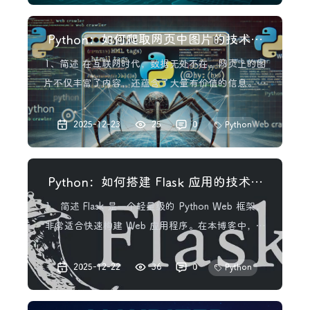
一个开源的、无服务器的数据库
Python：如何爬取网页中图片的技术指
南
1、简述 在互联网时代，数据无处不在。网页上的图
片不仅丰富了内容，还蕴含了大量有价值的信息。无
论是用于数据分析、机器学习训练，还是构建自己的
图片库，爬取网页中的图片都是一个常见且实用的需
2025-12-23
25
0
Python
求。本文将深入探讨如何使用 Python 编写爬虫来爬
取网页中的图片，并提供详细的实现过程和代码示
Python：如何搭建 Flask 应用的技术指
例。 2、爬虫工
南
1、简述 Flask 是一个轻量级的 Python Web 框架，
非常适合快速构建 Web 应用程序。在本博客中，我
们将介绍如何从零开始搭建一个 Flask 项目，并展示
一个简单的示例应用程序。 2、环境准备 在开始之
2025-12-22
36
0
Python
前，请确保已在系统上安装了 Python。您可以通过
以下命令来检查是否已安装 Py