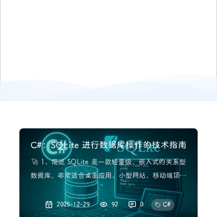
C#：SQLite 进行数据库操作的技术指南
🚀 1、简述 SQLite 是一款轻量级、嵌入式的关系型
数据库，非常适合桌面应用、小型网站、移动端项目
或需要“零配置数据库”的场景。本文将带你从零开
始，在 C# 中使用 SQLite 进行数据库操作，并提供
2025-12-29
92
0
C#
完整的实战代码样例。 2、什么是 SQLite SQLite 是